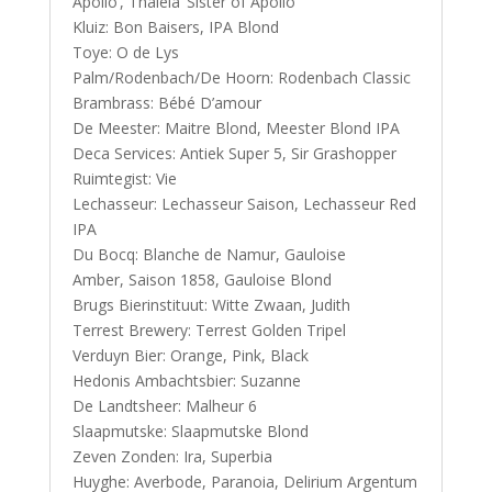
Apollo’, Thaleia ‘Sister of Apollo’
Kluiz: Bon Baisers, IPA Blond
Toye: O de Lys
Palm/Rodenbach/De Hoorn: Rodenbach Classic
Brambrass: Bébé D’amour
De Meester: Maitre Blond, Meester Blond IPA
Deca Services: Antiek Super 5, Sir Grashopper
Ruimtegist: Vie
Lechasseur: Lechasseur Saison, Lechasseur Red
IPA
Du Bocq: Blanche de Namur, Gauloise
Amber, Saison 1858, Gauloise Blond
Brugs Bierinstituut: Witte Zwaan, Judith
Terrest Brewery: Terrest Golden Tripel
Verduyn Bier: Orange, Pink, Black
Hedonis Ambachtsbier: Suzanne
De Landtsheer: Malheur 6
Slaapmutske: Slaapmutske Blond
Zeven Zonden: Ira, Superbia
Huyghe: Averbode, Paranoia, Delirium Argentum