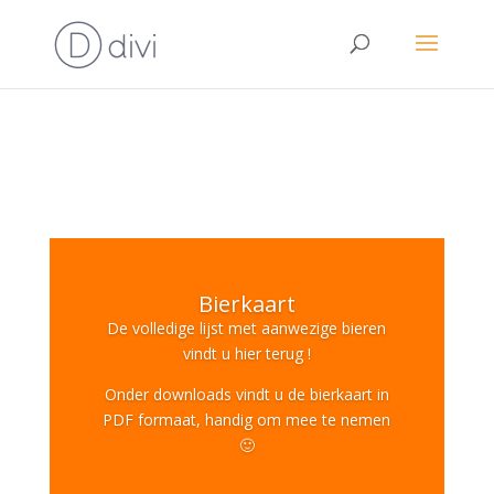
Bierkaart
De volledige lijst met aanwezige bieren
vindt u hier terug !
Onder downloads vindt u de bierkaart in
PDF formaat, handig om mee te nemen
🙂